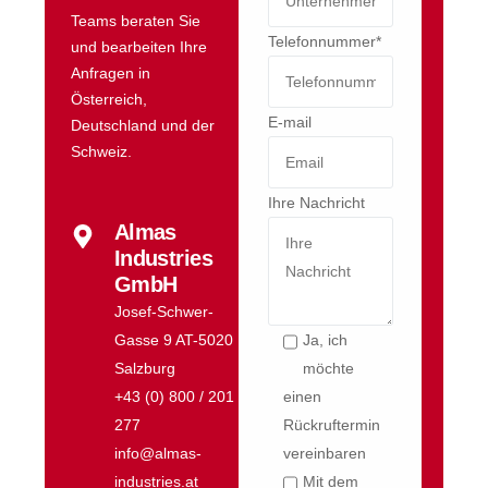
Teams beraten Sie
Telefonnummer*
und bearbeiten Ihre
Anfragen in
Österreich,
E-mail
Deutschland und der
Schweiz.
Ihre Nachricht
Almas
Industries
GmbH
Josef-Schwer-
Gasse 9 AT-5020
Ja, ich
Salzburg
möchte
+43 (0) 800 / 201
einen
277
Rückruftermin
info@almas-
vereinbaren
industries.at
Mit dem