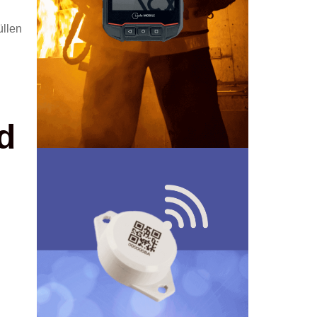
üllen
d