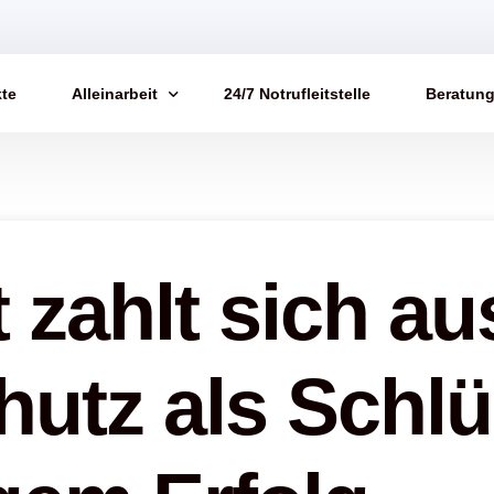
te
Alleinarbeit
24/7 Notrufleitstelle
Beratun
Arbeitsschutz
Blog
FAQs​
Testimon
 zahlt sich au
Totmann
hutz als Schlü