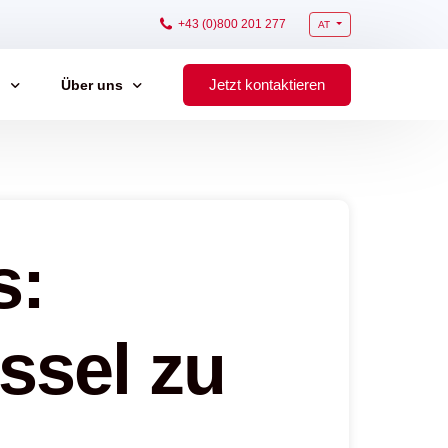
+43 (0)800 201 277
AT
Jetzt kontaktieren
g
Über uns
Kontakt
ials
s:
schaltung
ssel zu