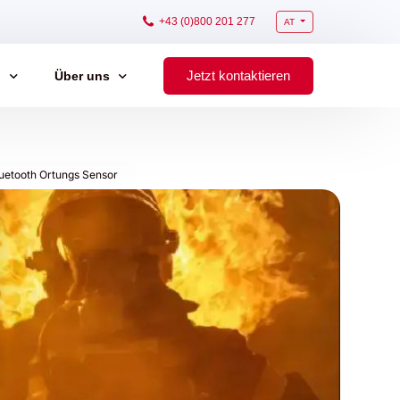
+43 (0)800 201 277
AT
Jetzt kontaktieren
g
Über uns
Kontakt
uetooth Ortungs Sensor
ials
schaltung