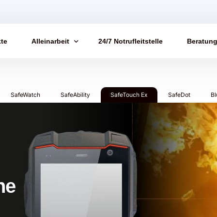
te
Alleinarbeit
24/7 Notrufleitstelle
Beratun
Arbeitsschutz
Blog
SafeWatch
SafeAbility
SafeTouch Ex
SafeDot
Bl
FAQs​
Testimon
Totmann
ne