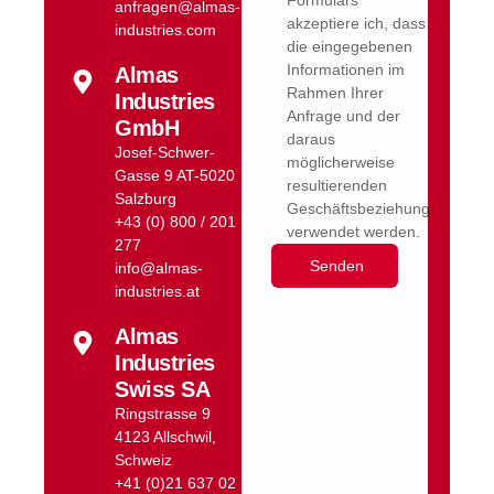
anfragen@almas-
akzeptiere ich, dass
industries.com
die eingegebenen
Informationen im
Almas
Rahmen Ihrer
Industries
Anfrage und der
GmbH
daraus
Josef-Schwer-
möglicherweise
Gasse 9 AT-5020
resultierenden
Salzburg
Geschäftsbeziehung
+43 (0) 800 / 201
verwendet werden.
277
info@almas-
industries.at
Almas
Industries
Swiss SA
Ringstrasse 9
4123 Allschwil,
Schweiz
+41 (0)21 637 02