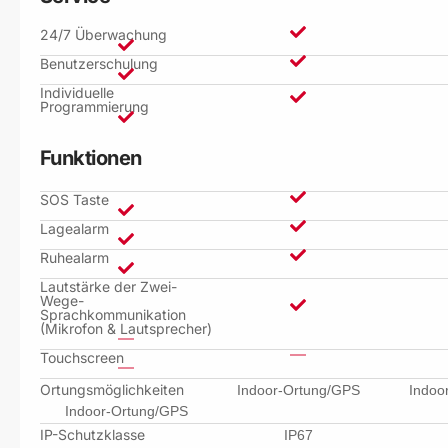
24/7 Überwachung
Benutzerschulung
Individuelle
Programmierung
Funktionen
SOS Taste
Lagealarm
Ruhealarm
Lautstärke der Zwei-
Wege-
Sprachkommunikation
(Mikrofon & Lautsprecher)
Touchscreen
Ortungsmöglichkeiten
Indoor-Ortung/GPS
Indoo
Indoor-Ortung/GPS
IP-Schutzklasse
IP67