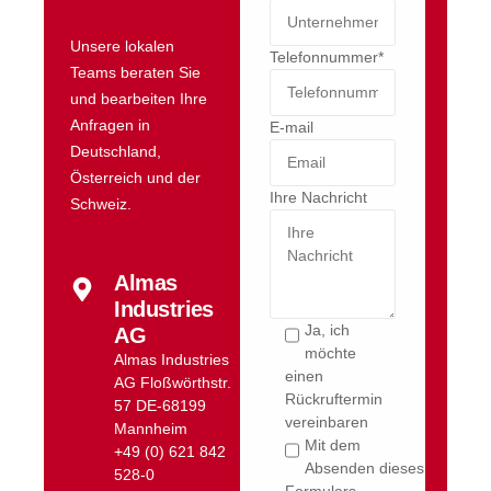
Unsere lokalen
Telefonnummer*
Teams beraten Sie
und bearbeiten Ihre
Anfragen in
E-mail
Deutschland,
Österreich und der
Ihre Nachricht
Schweiz.
Almas
Industries
Ja, ich
AG
möchte
Almas Industries
einen
AG Floßwörthstr.
Rückruftermin
57 DE-68199
vereinbaren
Mannheim
Mit dem
+49 (0) 621 842
Absenden dieses
528-0
Formulars