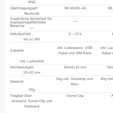
IP66
Übertragungsart
WLAN/2G-4G
WL
Bluetooth
Zusätzliche Sicherheit für
explosionsgefährdete
Bereiche
Akkulaufzeit
8 – 10 h
bis zu 36h
inkl. Ladestation, USB-
inkl. L
Zubehör
Kabel und SIM-Karte
Kabel 
inkl. Ladekabel
Abmessungen
58x42x16 mm
58
10×32 mm
56g inkl. Gürtelclip und
60g ink
Gewicht
Akku
30g
Tragbar über
Gürtel-Clip
Armband, Gürtel-Clip und
Halsband