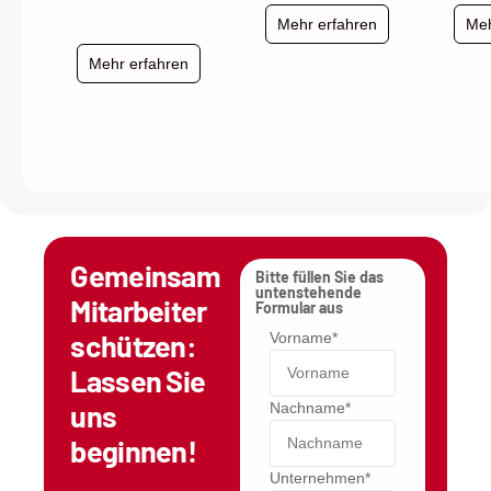
Mehr erfahren
Meh
Mehr erfahren
Gemeinsam
Bitte füllen Sie das
untenstehende
Mitarbeiter
Formular aus
schützen:
Vorname*
Lassen Sie
uns
Nachname*
beginnen!
Unternehmen*